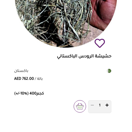
حشيشة الرودس الباكستاني
باكستان
/ بالة
AED 762.00
(+/-10%) 400كجم
PRODUCT QUANTITY 