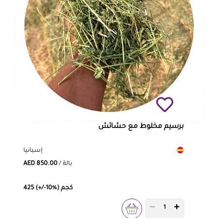
برسيم مخلوط مع حشائش
إسبانيا
/ بالة
AED 850.00
425 (+/-10%) كجم
PRODUCT QUANTITY 