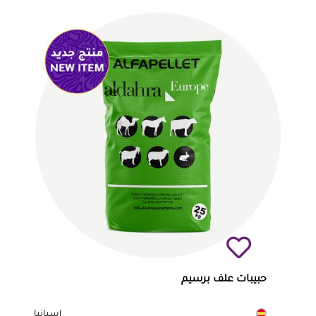
حبيبات علف برسيم
إسبانيا