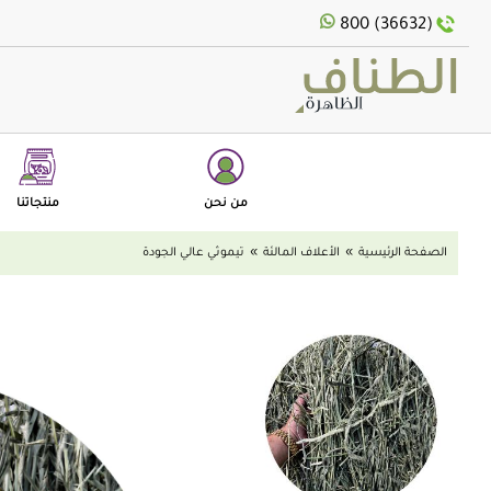
text.skipToNavigatio
text.skipToConten
800 (36632)
من نحن
منتجاتنا
الصفحة الرئيسية
الأعلاف المالئة
تيموثي عالي الجودة