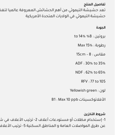
تفاصيل المنتج
تعد حشيشة التيموثي من أهم الحشائش المعروفة عالميا لتغذية ا
حشيشة التيموثي في الولايات المتحدة الأمريكية
الجودة
بروتين : 8% to 14%
رطوبة : Max 15%
مقاس : 8 – 15cm
ADF : 30% to 35%
NDF : 62% to 65%
RFV : 77 to 105
لون : Yellowish green
الأفلاتوكسينات B1 : Max 10 ppb
شروط التخزين
عن طرق المواصلات العامة و المناطق السكنية 5- ترتيب الأعلاف على حسب النوعية و الجودة و الأسبقية في التوريد