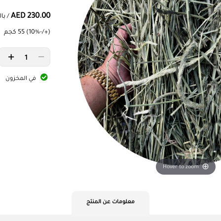
AED 230.00
/ بال
(+/-10%) 55 كجم
في المخزون
Hover to zoom
CURRENT
معلومات عن المنتج
TAB: