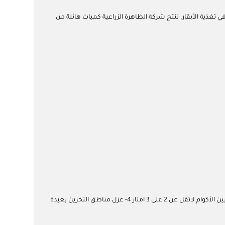
غذية الأبقار. تنتج شركة الظاهرة الزراعية كميات هائلة من
1- إستخدام مظلات أو مستودعات أعلاف 2- ترتيب الأعلاف في شكل أكوام مع تغطيتها بأغطية لذلك في حالة إستخدام المظلات 3- ترك مسافات بين الأكوام لاتقل عن 2 على 3 امتار 4- عزل مناطق التخزين بعيدة