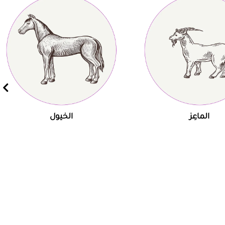
الماعِز
الخيول