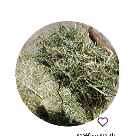
راي جراس – 40كجم