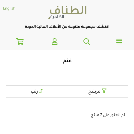
text.skipToNavigatio
text.skipToConten
English
اكتشف مجموعة متنوعة من الأعلاف العالية الجودة
غنم
مرشح
رتب
تم العثور على 7 منتج