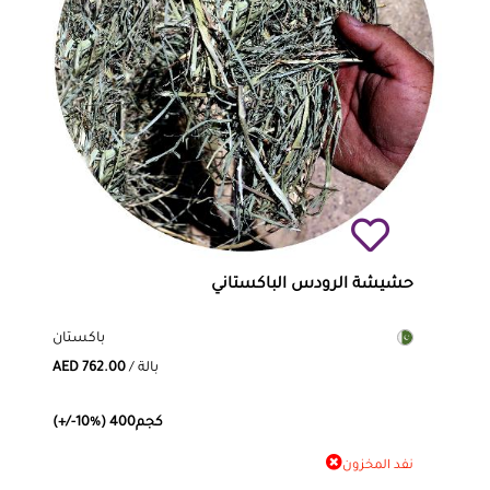
حشيشة الرودس الباكستاني
باكستان
/ بالة
AED 762.00
(+/-10%) 400كجم
نفد المخزون