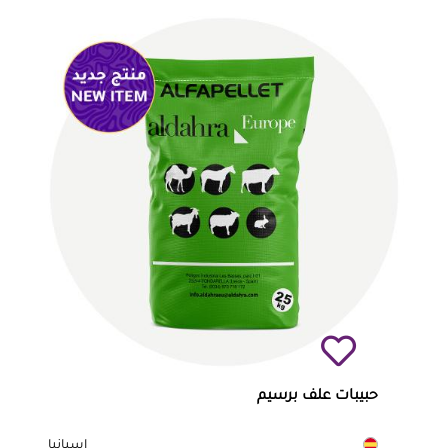
حبيبات علف برسيم
إسبانيا