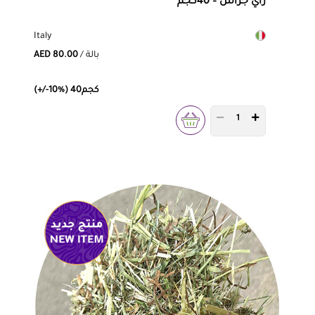
راي جراس – 40كجم
Italy
/ بالة
AED 80.00
(+/-10%) 40كجم
PRODUCT QUANTITY 