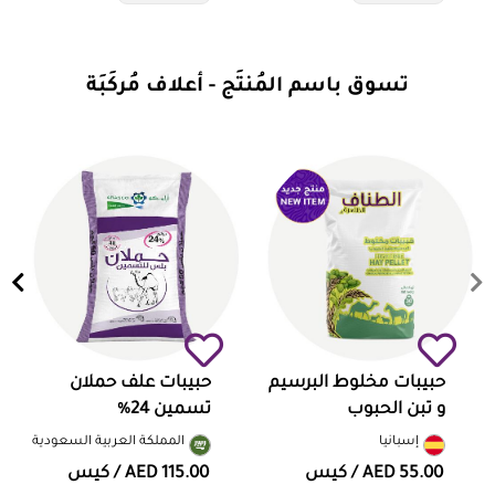
تسوق باسم المُنتَج - أعلاف مُركَبَة
حبيبات مخلوط البرسيم
حبيبات علف حملان
و تبن الحبوب
تسمين 24%
إسبانيا
المملكة العربية السعودية
AED 55.00
/ كيس
AED 115.00
/ كيس