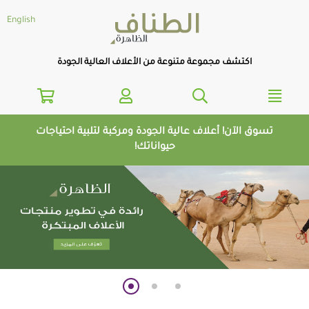
text.skipToNavigatio
text.skipToConten
English
اكتشف مجموعة متنوعة من الأعلاف العالية الجودة
تسوق الآن! أعلاف عالية الجودة ومركبة لتلبية احتياجات
حيواناتك!